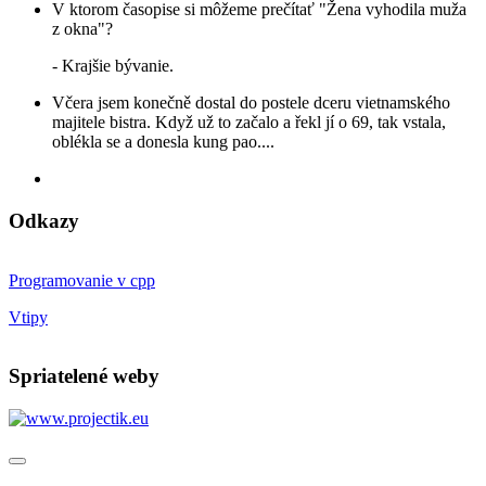
V ktorom časopise si môžeme prečítať "Žena vyhodila muža
z okna"?
- Krajšie bývanie.
Včera jsem konečně dostal do postele dceru vietnamského
majitele bistra. Když už to začalo a řekl jí o 69, tak vstala,
oblékla se a donesla kung pao....
Odkazy
Programovanie v cpp
Vtipy
Spriatelené weby