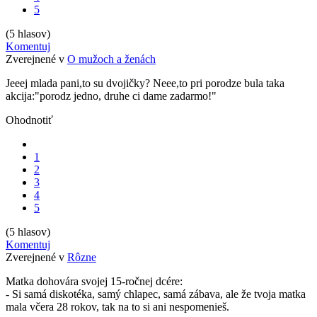
5
(5 hlasov)
Komentuj
Zverejnené v
O mužoch a ženách
Jeeej mlada pani,to su dvojičky? Neee,to pri porodze bula taka
akcija:"porodz jedno, druhe ci dame zadarmo!"
Ohodnotiť
1
2
3
4
5
(5 hlasov)
Komentuj
Zverejnené v
Rôzne
Matka dohovára svojej 15-ročnej dcére:
- Si samá diskotéka, samý chlapec, samá zábava, ale že tvoja matka
mala včera 28 rokov, tak na to si ani nespomenieš.