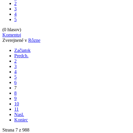
2
3
4
5
(0 hlasov)
Komentuj
Zverejnené v
Rôzne
Začiatok
Predch.
2
3
4
5
6
7
8
9
10
11
Nasl.
Koniec
Strana 7 z 988