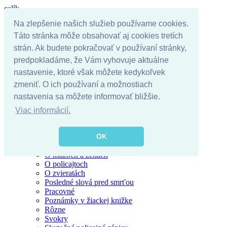
oslík
Na zlepšenie našich služieb používame cookies.
Táto stránka môže obsahovať aj cookies tretích
Úvodná stránka
strán. Ak budete pokračovať v používaní stránky,
Kategórie
predpokladáme, že Vám vyhovuje aktuálne
Alkohol
nastavenie, ktoré však môžete kedykoľvek
Blondínky
Chuck Norris
zmeniť. O ich používaní a možnostiach
Darwinova cena
nastavenia sa môžete informovať bližšie.
Kostolné
Hlavolamy
Viac informácií.
Krátke vtipy
Motoristi
Najzábavnejšie citáty
OK
O rómoch
O mužoch a ženách
O policajtoch
O zvieratách
Posledné slová pred smrťou
Pracovné
Poznámky v žiackej knižke
Rôzne
Svokry