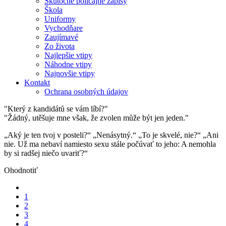
Skutočné policajné zápisy
Škola
Uniformy
Vychodňare
Zaujímavé
Zo života
Najlepšie vtipy
Náhodne vtipy
Najnovšie vtipy
Kontakt
Ochrana osobných údajov
"Který z kandidátů se vám líbí?"
"Žádný, utěšuje mne však, že zvolen může být jen jeden."
„Aký je ten tvoj v posteli?“ „Nenásytný.“ „To je skvelé, nie?“ „Ani
nie. Už ma nebaví namiesto sexu stále počúvať to jeho: A nemohla
by si radšej niečo uvariť?“
Ohodnotiť
1
2
3
4