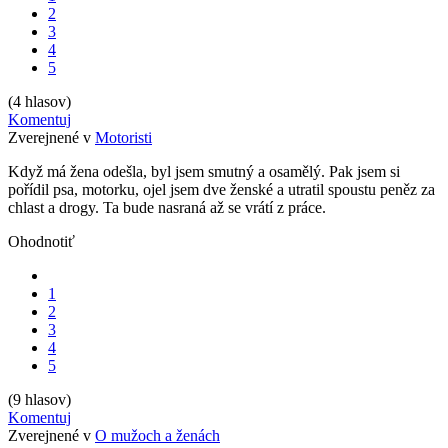
2
3
4
5
(4 hlasov)
Komentuj
Zverejnené v
Motoristi
Když má žena odešla, byl jsem smutný a osamělý. Pak jsem si
pořídil psa, motorku, ojel jsem dve ženské a utratil spoustu peněz za
chlast a drogy. Ta bude nasraná až se vrátí z práce.
Ohodnotiť
1
2
3
4
5
(9 hlasov)
Komentuj
Zverejnené v
O mužoch a ženách