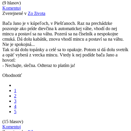
(9 hlasov)
Komentuj
Zverejnené v
Zo života
Bača Jano je v kúpeľoch, v Piešťanoch. Raz na prechádzke
pozoruje ako príde dievčina k automatickej váhe, vhodí do nej
mincu a postaví sa na váhu. Pozerá sa na číselník a nespokojne
cmuká. Dá dolu kabátik, znova vhodí mincu a postaví sa na váhu.
Nie je spokojná...
Tak si dá dolu topánky a celé sa to opakuje. Potom si dá dolu svetrík
a opäť vyberá z vrecka mincu. Vtedy k nej podíde bača Jano a
hovorí:
- Nechajte, slečna. Odteraz to platím ja!
Ohodnotiť
1
2
3
4
5
(15 hlasov)
Komentuj