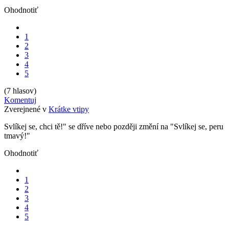
Ohodnotiť
1
2
3
4
5
(7 hlasov)
Komentuj
Zverejnené v
Krátke vtipy
Svlíkej se, chci tě!" se dříve nebo později změní na "Svlíkej se, peru
tmavý!"
Ohodnotiť
1
2
3
4
5