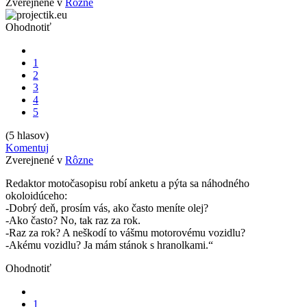
Zverejnené v
Rôzne
Ohodnotiť
1
2
3
4
5
(5 hlasov)
Komentuj
Zverejnené v
Rôzne
Redaktor motočasopisu robí anketu a pýta sa náhodného
okoloidúceho:
-Dobrý deň, prosím vás, ako často meníte olej?
-Ako často? No, tak raz za rok.
-Raz za rok? A neškodí to vášmu motorovému vozidlu?
-Akému vozidlu? Ja mám stánok s hranolkami.“
Ohodnotiť
1