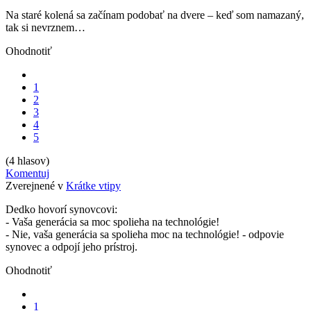
Na staré kolená sa začínam podobať na dvere – keď som namazaný,
tak si nevrznem…
Ohodnotiť
1
2
3
4
5
(4 hlasov)
Komentuj
Zverejnené v
Krátke vtipy
Dedko hovorí synovcovi:
- Vaša generácia sa moc spolieha na technológie!
- Nie, vaša generácia sa spolieha moc na technológie! - odpovie
synovec a odpojí jeho prístroj.
Ohodnotiť
1