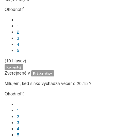
Ohodnotiť
1
2
3
4
5
(10 hlasov)
Komentuj
Zverejnené v
Krátke vtipy
Milujem, ked slnko vychadza vecer o 20.15 ?
Ohodnotiť
1
2
3
4
5