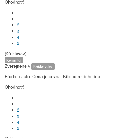
Ohodnotiť
1
2
3
4
5
(20 hlasov)
Komentuj
Zverejnené v
Krátke vtipy
Predam auto. Cena je pevna. Kilometre dohodou.
Ohodnotiť
1
2
3
4
5