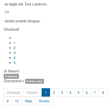
-ta dajak tak. Dva v jednom.
-??
-dzedo prestal chrapac.
Ohodnotiť
1
2
3
4
5
(6 hlasov)
Komentuj
Zverejnené v
Krátke vtipy
Začiatok
Predch.
1
2
3
4
5
6
7
8
9
10
Nasl.
Koniec