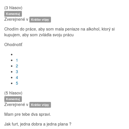
(3 hlasov)
Komentuj
Zverejnené v
Krátke vtipy
Chodím do práce, aby som mala peniaze na alkohol, ktorý si
kupujem, aby som zvládla svoju prácu
Ohodnotiť
1
2
3
4
5
(5 hlasov)
Komentuj
Zverejnené v
Krátke vtipy
Mam pre tebe dva spravi.
Jak furt, jedna dobra a jedna plana ?