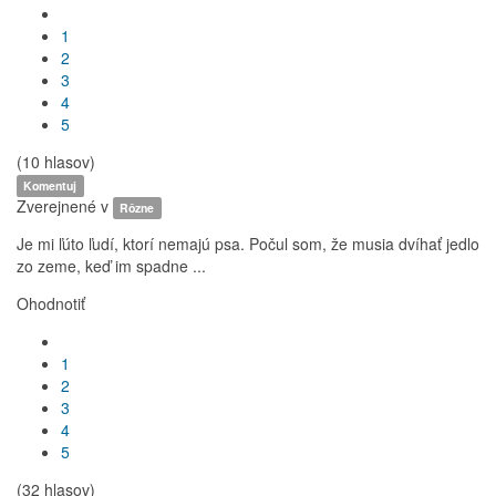
1
2
3
4
5
(10 hlasov)
Komentuj
Zverejnené v
Rôzne
Je mi ľúto ľudí, ktorí nemajú psa. Počul som, že musia dvíhať jedlo
zo zeme, keď im spadne ...
Ohodnotiť
1
2
3
4
5
(32 hlasov)