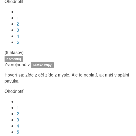
Ohodnotiť
1
2
3
4
5
(9 hlasov)
Komentuj
Zverejnené v
Krátke vtipy
Hovorí sa: zíde z očí zíde z mysle. Ale to neplatí, ak máš v spálni
pavúka
Ohodnotiť
1
2
3
4
5