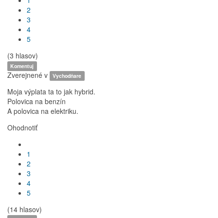
1
2
3
4
5
(3 hlasov)
Komentuj
Zverejnené v
Vychodňare
Moja výplata ta to jak hybrid.
Polovica na benzín
A polovica na elektriku.
Ohodnotiť
1
2
3
4
5
(14 hlasov)