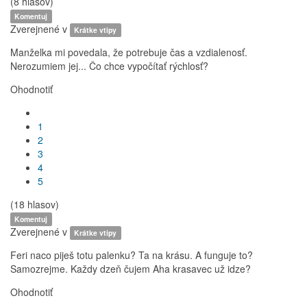
(8 hlasov)
Komentuj
Zverejnené v
Krátke vtipy
Manželka mi povedala, že potrebuje čas a vzdialenosť.
Nerozumiem jej... Čo chce vypočítať rýchlosť?
Ohodnotiť
1
2
3
4
5
(18 hlasov)
Komentuj
Zverejnené v
Krátke vtipy
Feri naco piješ totu palenku? Ta na krásu. A funguje to?
Samozrejme. Každy dzeň čujem Aha krasavec už idze?
Ohodnotiť