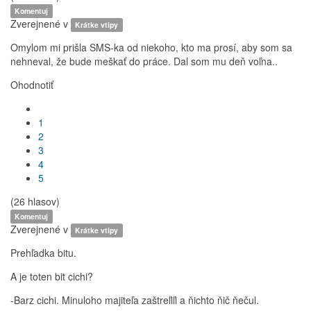
Komentuj
Zverejnené v
Krátke vtipy
Omylom mi prišla SMS-ka od niekoho, kto ma prosí, aby som sa
nehneval, že bude meškať do práce. Dal som mu deň voľna..
Ohodnotiť
1
2
3
4
5
(26 hlasov)
Komentuj
Zverejnené v
Krátke vtipy
Prehľadka bitu.
A je toten bit cichi?
-Barz cichi. Minuloho majiteľa zaštreľiľi a ňichto ňič ňečul.