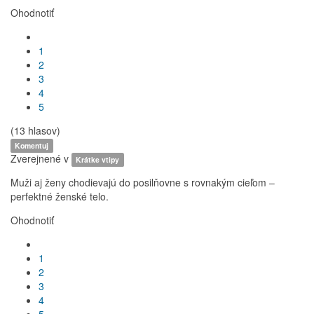
Ohodnotiť
1
2
3
4
5
(13 hlasov)
Komentuj
Zverejnené v
Krátke vtipy
Muži aj ženy chodievajú do posilňovne s rovnakým cieľom –
perfektné ženské telo.
Ohodnotiť
1
2
3
4