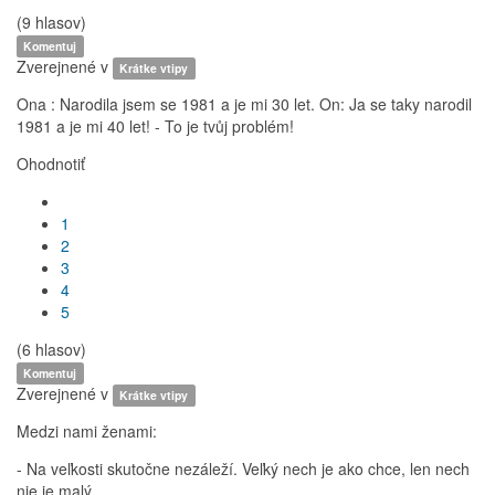
(9 hlasov)
Komentuj
Zverejnené v
Krátke vtipy
Ona : Narodila jsem se 1981 a je mi 30 let. On: Ja se taky narodil
1981 a je mi 40 let! - To je tvůj problém!
Ohodnotiť
1
2
3
4
5
(6 hlasov)
Komentuj
Zverejnené v
Krátke vtipy
Medzi nami ženami:
- Na veľkosti skutočne nezáleží. Veľký nech je ako chce, len nech
nie je malý...