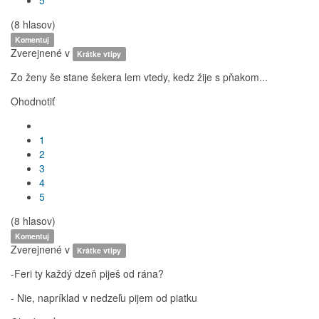
5
(8 hlasov)
Komentuj
Zverejnené v
Krátke vtipy
Zo ženy še stane šekera lem vtedy, kedz žije s pňakom...
Ohodnotiť
1
2
3
4
5
(8 hlasov)
Komentuj
Zverejnené v
Krátke vtipy
-Feri ty každý dzeň piješ od rána?
- Nie, napríklad v nedzeľu pijem od piatku