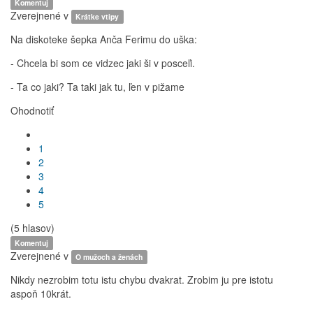
Komentuj
Zverejnené v
Krátke vtipy
Na diskoteke šepka Anča Ferimu do uška:
- Chcela bi som ce vidzec jaki ši v posceľi.
- Ta co jaki? Ta taki jak tu, ľen v pižame
Ohodnotiť
1
2
3
4
5
(5 hlasov)
Komentuj
Zverejnené v
O mužoch a ženách
Nikdy nezrobim totu istu chybu dvakrat. Zrobim ju pre istotu
aspoň 10krát.