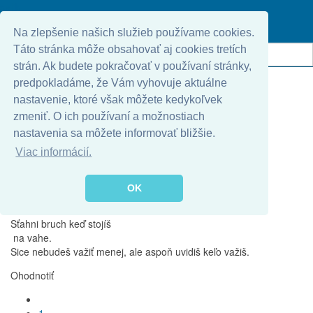
oslík
Kým som nemal psa, vôbec som netušil, čo všetko na svete sa dá
zjesť… ?
Na zlepšenie našich služieb používame cookies.
Táto stránka môže obsahovať aj cookies tretích
Ohodnotiť
strán. Ak budete pokračovať v používaní stránky,
predpokladáme, že Vám vyhovuje aktuálne
1
nastavenie, ktoré však môžete kedykoľvek
2
zmeniť. O ich používaní a možnostiach
3
4
nastavenia sa môžete informovať bližšie.
5
Viac informácií.
(7 hlasov)
Komentuj
OK
Zverejnené v
Krátke vtipy
Sťahni bruch keď stojíš
na vahe.
Sice nebudeš važiť menej, ale aspoň uvidiš keľo važiš.
Ohodnotiť