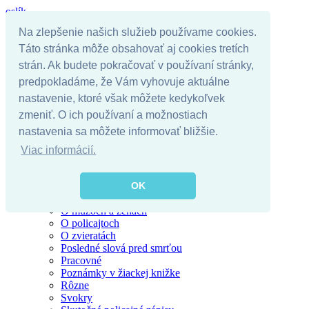
oslík
Na zlepšenie našich služieb používame cookies.
Táto stránka môže obsahovať aj cookies tretích
Úvodná stránka
strán. Ak budete pokračovať v používaní stránky,
Kategórie
predpokladáme, že Vám vyhovuje aktuálne
Alkohol
nastavenie, ktoré však môžete kedykoľvek
Blondínky
Chuck Norris
zmeniť. O ich používaní a možnostiach
Darwinova cena
nastavenia sa môžete informovať bližšie.
Kostolné
Hlavolamy
Viac informácií.
Krátke vtipy
Motoristi
Najzábavnejšie citáty
OK
O rómoch
O mužoch a ženách
O policajtoch
O zvieratách
Posledné slová pred smrťou
Pracovné
Poznámky v žiackej knižke
Rôzne
Svokry