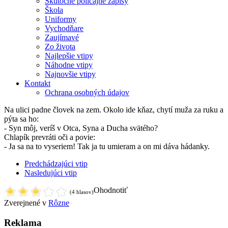
Skutočné policajné zápisy
Škola
Uniformy
Vychodňare
Zaujímavé
Zo života
Najlepšie vtipy
Náhodne vtipy
Najnovšie vtipy
Kontakt
Ochrana osobných údajov
Na ulici padne človek na zem. Okolo ide kňaz, chytí muža za ruku a
pýta sa ho:
- Syn môj, veríš v Otca, Syna a Ducha svätého?
Chlapík prevráti oči a povie:
- Ja sa na to vyseriem! Tak ja tu umieram a on mi dáva hádanky.
Predchádzajúci vtip
Nasledujúci vtip
Ohodnotiť
(4 hlasov)
Zverejnené v
Rôzne
Reklama