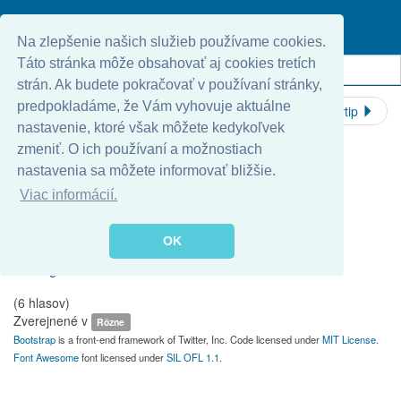
oslík
Erotický román 2020, začiatok scény:
Na zlepšenie našich služieb používame cookies.
Strhol mi rúško a chrapľavým hlasom zamrmlal: "Môžeš mi ukázať
Táto stránka môže obsahovať aj cookies tretích
tvoj negatívny test na covid?"
strán. Ak budete pokračovať v používaní stránky,
predpokladáme, že Vám vyhovuje aktuálne
Predchádzajúci vtip
Nasledujúci vtip
nastavenie, ktoré však môžete kedykoľvek
zmeniť. O ich používaní a možnostiach
Ohodnotiť
nastavenia sa môžete informovať bližšie.
Viac informácií.
1
2
3
OK
4
5
(6 hlasov)
Zverejnené v
Rôzne
Bootstrap
is a front-end framework of Twitter, Inc. Code licensed under
MIT License.
Font Awesome
font licensed under
SIL OFL 1.1
.