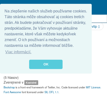
oslík
Hovorí mladá slečna kňazovi:
- Velebný pán, čo robí vaša ruka na mojej sukni?
Na zlepšenie našich služieb používame cookies.
- O dcéra, prepáč, zmýlil som si ťa s miništrantom.
Táto stránka môže obsahovať aj cookies tretích
strán. Ak budete pokračovať v používaní stránky,
Predchádzajúci vtip
Nasledujúci vtip
predpokladáme, že Vám vyhovuje aktuálne
nastavenie, ktoré však môžete kedykoľvek
Ohodnotiť
zmeniť. O ich používaní a možnostiach
nastavenia sa môžete informovať bližšie.
1
Viac informácií.
2
3
4
OK
5
(5 hlasov)
Zverejnené v
Kostolné
Bootstrap
is a front-end framework of Twitter, Inc. Code licensed under
MIT License.
Font Awesome
font licensed under
SIL OFL 1.1
.