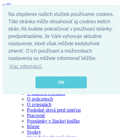
oslík
Na zlepšenie našich služieb používame cookies.
Táto stránka môže obsahovať aj cookies tretích
Úvodná stránka
strán. Ak budete pokračovať v používaní stránky,
Kategórie
predpokladáme, že Vám vyhovuje aktuálne
Alkohol
nastavenie, ktoré však môžete kedykoľvek
Blondínky
Chuck Norris
zmeniť. O ich používaní a možnostiach
Darwinova cena
nastavenia sa môžete informovať bližšie.
Kostolné
Hlavolamy
Viac informácií.
Krátke vtipy
Motoristi
Najzábavnejšie citáty
OK
O rómoch
O mužoch a ženách
O policajtoch
O zvieratách
Posledné slová pred smrťou
Pracovné
Poznámky v žiackej knižke
Rôzne
Svokry