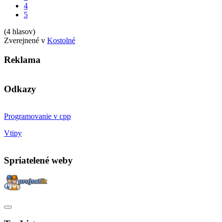
4
5
(4 hlasov)
Zverejnené v
Kostolné
Reklama
Odkazy
Programovanie v cpp
Vtipy
Spriatelené weby