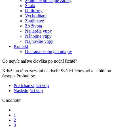
Skutočné policajné zápisy
Škola
Uniformy
Vychodňare
Zaujímavé
Zo života
Najlepšie vtipy
Náhodne vtipy
Najnovšie vtipy
Kontakt
Ochrana osobných údajov
Co nejvíc naštve člověka po noční šichtě?
Když mu ráno zazvoní na dveře Svědci Jehovovi a nabídnou
časopis Probuď se.
Predchádzajúci vtip
Nasledujúci vtip
Ohodnotiť
1
2
3