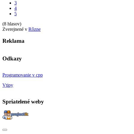
3
4
5
(8 hlasov)
Zverejnené v
Rôzne
Reklama
Odkazy
Programovanie v cpp
Vtipy
Spriatelené weby