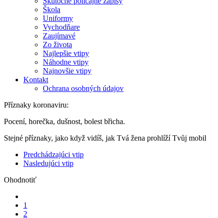
Skutočné policajné zápisy
Škola
Uniformy
Vychodňare
Zaujímavé
Zo života
Najlepšie vtipy
Náhodne vtipy
Najnovšie vtipy
Kontakt
Ochrana osobných údajov
Příznaky koronaviru:
Pocení, horečka, dušnost, bolest břicha.
Stejné příznaky, jako když vidíš, jak Tvá žena prohlíží Tvůj mobil
Predchádzajúci vtip
Nasledujúci vtip
Ohodnotiť
1
2