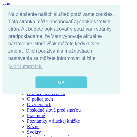
oslík
Na zlepšenie našich služieb používame cookies.
Táto stránka môže obsahovať aj cookies tretích
Úvodná stránka
strán. Ak budete pokračovať v používaní stránky,
Kategórie
predpokladáme, že Vám vyhovuje aktuálne
Alkohol
nastavenie, ktoré však môžete kedykoľvek
Blondínky
Chuck Norris
zmeniť. O ich používaní a možnostiach
Darwinova cena
nastavenia sa môžete informovať bližšie.
Kostolné
Hlavolamy
Viac informácií.
Krátke vtipy
Motoristi
Najzábavnejšie citáty
OK
O rómoch
O mužoch a ženách
O policajtoch
O zvieratách
Posledné slová pred smrťou
Pracovné
Poznámky v žiackej knižke
Rôzne
Svokry